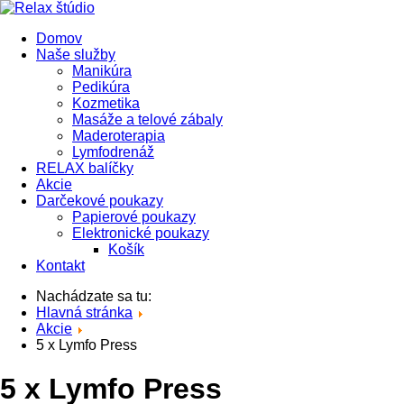
Domov
Naše služby
Manikúra
Pedikúra
Kozmetika
Masáže a telové zábaly
Maderoterapia
Lymfodrenáž
RELAX balíčky
Akcie
Darčekové poukazy
Papierové poukazy
Elektronické poukazy
Košík
Kontakt
Nachádzate sa tu:
Hlavná stránka
Akcie
5 x Lymfo Press
5 x Lymfo Press